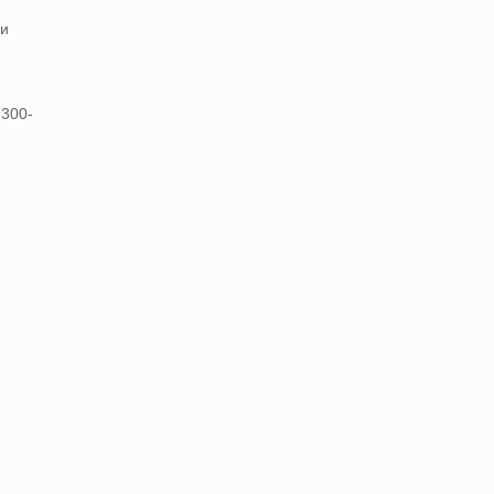
 и
 300-