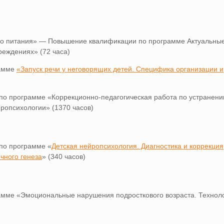
ого питания» — Повышение квалификации по программе Актуальны
реждениях» (72 часа)
рамме
«Запуск речи у неговорящих детей. Специфика организации и
о программе «Коррекционно-педагогическая работа по устранен
ропсихологии» (1370 часов)
по программе «
Детская нейропсихология. Диагностика и коррекция
чного генеза
» (340 часов)
ме «Эмоциональные нарушения подросткового возраста. Технол