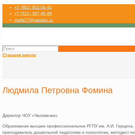
+7 (981) 902-06-45
+7 (921) 387-45-88
melle77@yandex.ru
Старшая школа
Людмила Петровна Фомина
Директор ЧОУ «Человечек»
Образование высшее профессиональное РГПУ им. А.И. Герцена,
преподаватель дошкольной педагогики и психологии, методист п