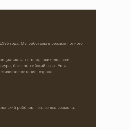
 1995 года. Мы работаем в режиме полного
специалисты: логопед, психолог, врач,
тура, бокс, английский язык. Есть
иетическое питание, охрана,
ленький ребёнок – он, во все времена,