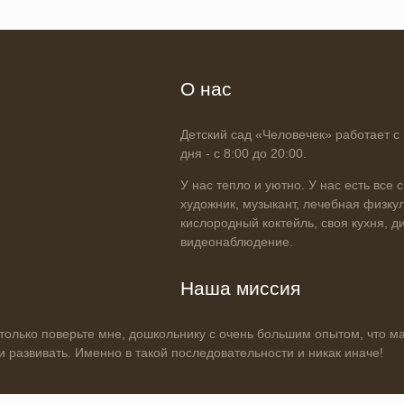
О нас
Детский сад «Человечек» работает с
дня - с 8:00 до 20:00.
У нас тепло и уютно. У нас есть все 
художник, музыкант, лечебная физкуль
кислородный коктейль, своя кухня, д
видеонаблюдение.
Наша миссия
олько поверьте мне, дошкольнику с очень большим опытом, что ма
и развивать. Именно в такой последовательности и никак иначе!