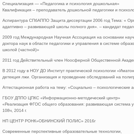
Специализация — «Педагогика и психология дошкольная»
Квалификация – преподаватель дошкольной педагогики и психоло
Аспирантура СПбАППО Защита диссертации 2006 год Тема: « Орг
адаптивно – развивающей школы полного дня». – кандидат педаго
2009 год Международная Научная Ассоциация на основании научн
доктора наук в области педагогики и управления в системе обра
школой (частной)»
2011 год Действительный член Ноосферной Общественной Акаде
В 2012 году в НОУ ДО Институт практической психологии «Имато
детекция лжи. Организация и проведение обследований на поли
Аттестационная работа на тему: «Социально – психологические а
ГБОУ ДППО ЦПКС «Информационно-методический центр»
«Реализация ФГОС общего образования: развивающая система у
108ч, 2014 г.
НП ЦЕНТР РОНК»ОБНИНСКИЙ ПОЛИС» 2016г
Современные перспективные образовательные технологии,