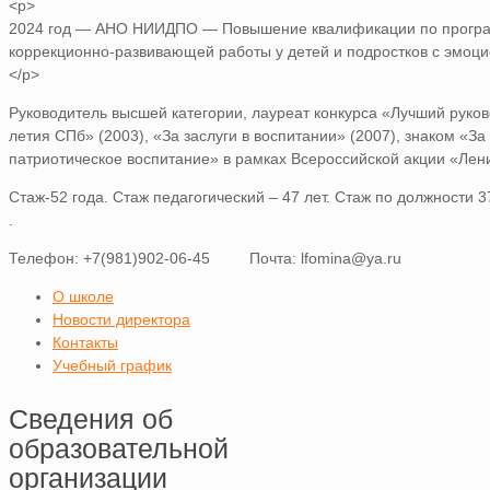
<p>
2024 год — АНО НИИДПО — Повышение квалификации по програм
коррекционно-развивающей работы у детей и подростков с эмоц
</p>
Руководитель высшей категории, лауреат конкурса «Лучший руков
летия СПб» (2003), «За заслуги в воспитании» (2007), знаком «З
патриотическое воспитание» в рамках Всероссийской акции «Лени
Стаж-52 года. Стаж педагогический – 47 лет. Стаж по должности 3
.
Телефон: +7(981)902-06-45 Почта: lfomina@ya.ru
О школе
Новости директора
Контакты
Учебный график
Сведения об
образовательной
организации