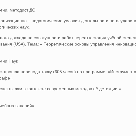
гии, методист ДО
анизационно – педагогические условия деятельности негосударст
гических наук.
ого доклада по совокупности работ переаттестация учёной степе
зования (USA), Тема: « Теоретические основы управления инноваци
мии Наук
н» прошла переподготовку (605 часов) по программе: «Инструмент
графе».
спекты лжи в контексте современных методов её детекции.»
чебных заданий»