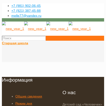
+7 (981) 902-06-45
+7 (921) 387-45-88
melle77@yandex.ru
Старшая школа
Информация
О нас
Общие сведения
Режим дня
Детский сад «Человечек»